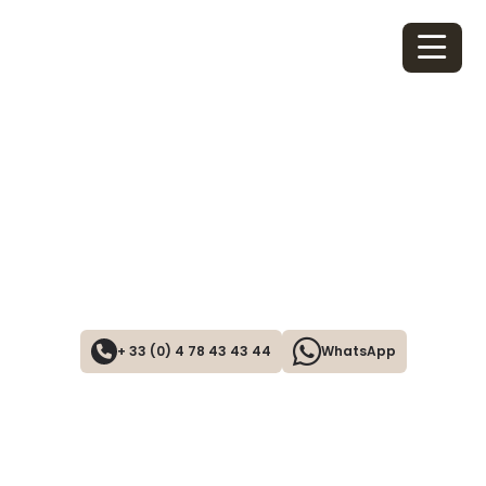
CONTACT
Pour obtenir des informations sur nos destinations et
services, veuillez remplir le formulaire de contact.
+ 33 (0) 4 78 43 43 44
WhatsApp